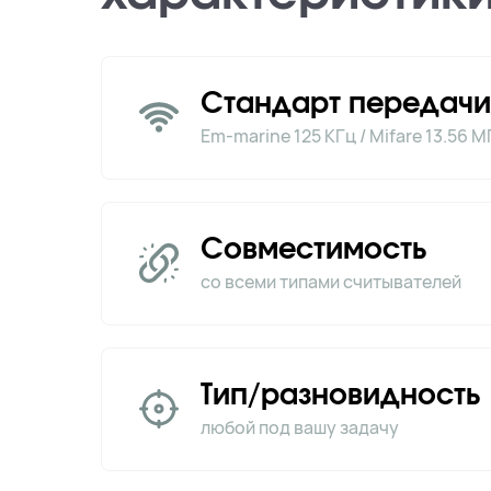
Стандарт передачи
Em-marine 125 КГц / Mifare 13.56 М
Совместимость
со всеми типами считывателей
Тип/разновидность
любой под вашу задачу