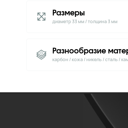
Размеры
диаметр 33 мм / толщина 3 мм
Разнообразие мате
карбон / кожа / никель / сталь / к