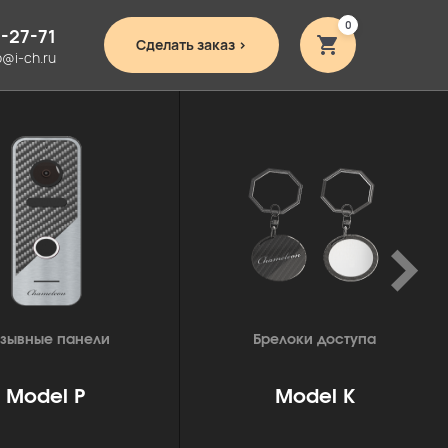
0
1-27-71
Сделать заказ >
o@i-ch.ru
Итого:
0
₽
зывные панели
Брелоки доступа
Model P
Model K