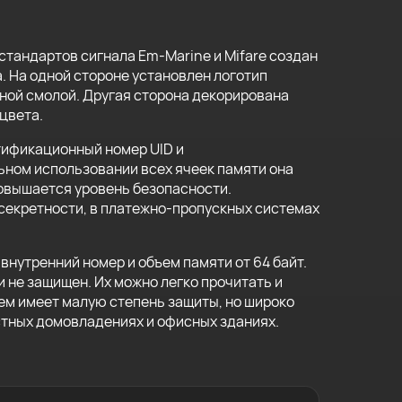
стандартов сигнала Em-Marine и Mifare создан
. На одной стороне установлен логотип
ной смолой. Другая сторона декорирована
цвета.
ификационный номер UID и
ном использовании всех ячеек памяти она
овышается уровень безопасности.
секретности, в платежно-пропускных системах
внутренний номер и объем памяти от 64 байт.
и не защищен. Их можно легко прочитать и
ем имеет малую степень защиты, но широко
стных домовладениях и офисных зданиях.