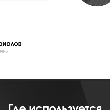
риалов
амень
Где используется