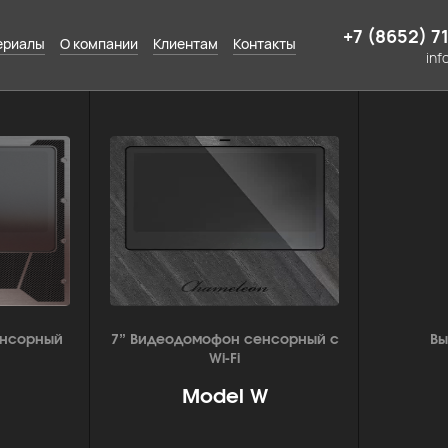
+7 (8652) 7
ериалы
О компании
Клиентам
Контакты
inf
енсорный
7” Видеодомофон сенсорный с
Вы
Wi-Fi
Model W