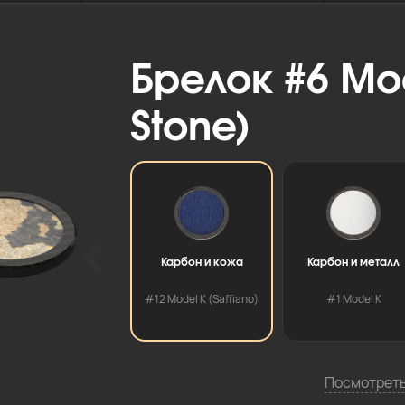
Брелок #6 Mod
Stone)
Карбон и кожа
Карбон и металл
#12 Model K (Saffiano)
#1 Model K
Посмотреть