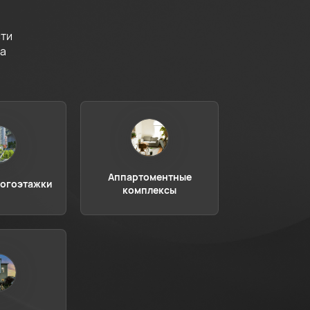
сти
ва
Аппартоментные
ногоэтажки
комплексы