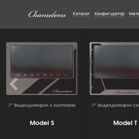
Каталог
Конфигуратор
Мат
7” Видеодомофон с кнопками
7” Видеодомофон с
Model S
Model T