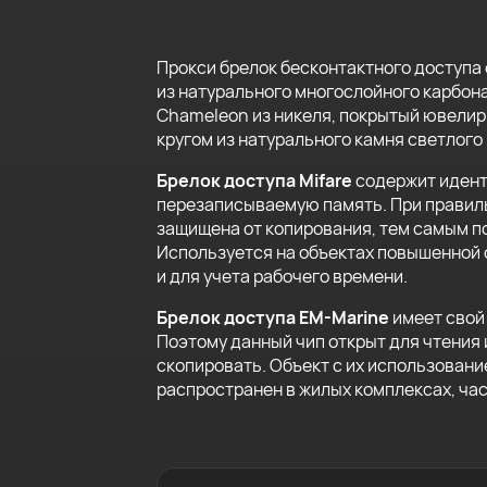
Прокси брелок бесконтактного доступа 
из натурального многослойного карбона
Chameleon из никеля, покрытый ювелир
кругом из натурального камня светлого 
Брелок доступа Mifare
содержит идент
перезаписываемую память. При правиль
защищена от копирования, тем самым п
Используется на объектах повышенной 
и для учета рабочего времени.
Брелок доступа EM-Marine
имеет свой 
Поэтому данный чип открыт для чтения 
скопировать. Объект с их использовани
распространен в жилых комплексах, ча