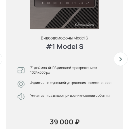
Видеодомофоны Мodel S
#1 Model S
7" дюймовый IPS дисплей с разрешением
1024х600 px
Аудио чип с функцией устранения помех в голосе
Умная запись видео при возникновении события
39 000 ₽